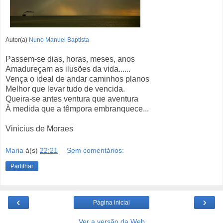
Autor(a)
Nuno Manuel Baptista
Passem-se dias, horas, meses, anos
Amadureçam as ilusões da vida......
Vença o ideal de andar caminhos planos
Melhor que levar tudo de vencida.
Queira-se antes ventura que aventura
À medida que a têmpora embranquece...
Vinicius de Moraes
Maria
à(s)
22:21
Sem comentários:
Partilhar
‹
›
Página inicial
Ver a versão da Web